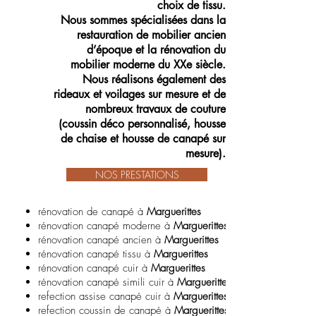
choix de tissu.
Nous sommes spécialisées dans la
restauration de mobilier ancien
d’époque
et la rénovation du
mobilier moderne du XXe siècle.
Nous réalisons également des
rideaux et voilages sur mesure et de
nombreux travaux de couture
(coussin déco personnalisé, housse
de chaise et housse de canapé sur
mesure).
NOS PRESTATIONS
rénovation de canapé à
Marguerittes
rénovation canapé moderne à
Marguerittes
rénovation canapé ancien à
Marguerittes
rénovation canapé tissu à
Marguerittes
rénovation canapé cuir à
Marguerittes
rénovation canapé simili cuir à
Marguerittes
refection assise canapé cuir à
Marguerittes
refection coussin de canapé à
Marguerittes