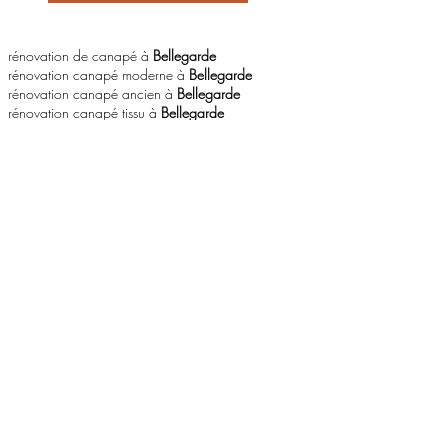
rénovation de canapé à
Bellegarde
rénovation canapé moderne à
Bellegarde
rénovation canapé ancien à
Bellegarde
rénovation canapé tissu à
Bellegarde
rénovation canapé cuir à
Bellegarde
rénovation canapé simili cuir à
Bellegarde
réfection assise canapé cuir à
Bellegarde
réfection coussin de canapé à
Bellegarde
réfection housse de canapé à
Bellegarde
rénovation canapé d'angle à
Bellegarde
réfection canapé à
Bellegarde
réfection canapé tissu à
Bellegarde
restaurer canapé à
Bellegarde
rénovation canapé à
Bellegarde
rénovation vieux canapé à
Bellegarde
réfection chaise à
Bellegarde
refaire fauteuil en cuir à
Bellegarde
refaire fauteuil en tissu à
Bellegarde
refaire fauteuil a ressort à
Bellegarde
restaurer fauteuil à
Bellegarde