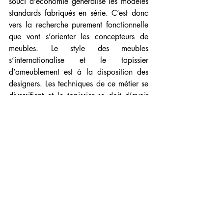
souci d’économie généralise les modèles 
standards fabriqués en série. C’est donc 
vers la recherche purement fonctionnelle 
que vont s’orienter les concepteurs de 
meubles. Le style des meubles 
s’internationalise et le tapissier 
d’ameublement est à la disposition des 
designers. Les techniques de ce métier se 
diversifient et le tapissier se doit d’avoir 
de larges compétences. Les garnitures 
sont mixtes (garniture traditionnelle à 
ressorts coniques et mousse) ou moderne 
(tout en mousse, sangles élastiques 
agrafes….). 
Les meubles issus du design sont souvent 
interchangeables d’une pièce à une 
autre. Le meuble a une identité 
internationale ou personnalisée (le sur 
mesure).