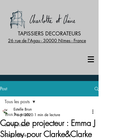
TAPISSIERS DECORATEURS
26 rue de l'Agau - 30000 Nîmes - France
Post
Tous les posts
Estelle Brun
Tous les posts
7 oct. 2020
1 min de lecture
Coup de projecteur : Emma J
Les coulisses
Shipley pour Clarke&Clarke
Savoir faire