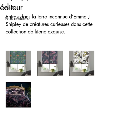
éditeur
Presse
Entrez dans la terre inconnue d'Emma J 
Nos éditeurs
Shipley de créatures curieuses dans cette 
collection de literie exquise.